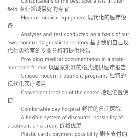
· Consultations of the best specialists in their
field 专业领域最好的专家
· Modern medical equipment 现代化的医疗设
备
· Analyses and test conducted on a basis of our
own modern diagnostic laboratory 基于我们自己现
代化实验室的专业分析和提供报告
· Providing medical documentation in a state-
approved format 以国家批准的格式提供医疗报告
· Unique modern treatment programs 独特的
现代化医疗项目
· Convenient location of the center 地理位置便
捷
· Comfortable day hospital 舒适的日间医院
· A flexible system of discounts, possibility of
treatment on a credit 价格优惠
· Plastic cards payment possibility 刷卡支付的